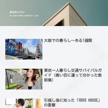
大阪での暮らし～ある1週間
東京一人暮らし交通サバイバルガ
イド（痛い目に遭って分かった教
訓集）
引越し後に知った「XROS HOUSE」
の衝撃